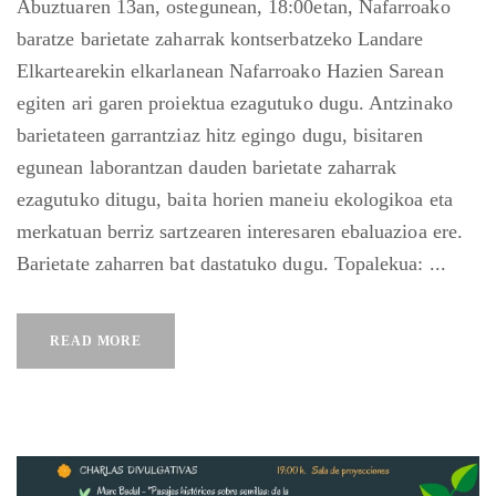
Abuztuaren 13an, ostegunean, 18:00etan, Nafarroako
baratze barietate zaharrak kontserbatzeko Landare
Elkartearekin elkarlanean Nafarroako Hazien Sarean
egiten ari garen proiektua ezagutuko dugu. Antzinako
barietateen garrantziaz hitz egingo dugu, bisitaren
egunean laborantzan dauden barietate zaharrak
ezagutuko ditugu, baita horien maneiu ekologikoa eta
merkatuan berriz sartzearen interesaren ebaluazioa ere.
Barietate zaharren bat dastatuko dugu. Topalekua: ...
READ MORE