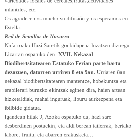
variedades locales de
cereales,frutas,actividades
infantiles, etc.
Os agradecemos mucho su difusión y os esperamos en
Estella.
Red de Semillas de Navarra
Nafarroako Hazi Saretik gonbidapena luzatzen dizuegu
Lizarran ospatuko den
XVII. Nekazal
Biodibertsitatearen Estatuko Ferian parte hartu
dezazuen, datorren urriren 8 eta 9an
. Urriaren 8an
nekazal biodibertsitatearen mantentze, hobekuntza eta
erabilerari buruzko ekintzak eginen dira, haien artean
hizketaldiak, mahai inguruak, liburu aurkezpena eta
ibilbide gidatua.
Igandean hilak 9, Azoka ospatuko da, hazi sare
desberdinen postuekin, eta aldi berean tailerrak, bertako
labore, fruitu, eta abarren erakusketa…